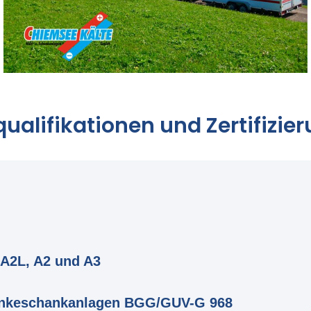
ualifikationen und Zertifizie
 A2L, A2 und A3
ränkeschankanlagen BGG/GUV-G 968